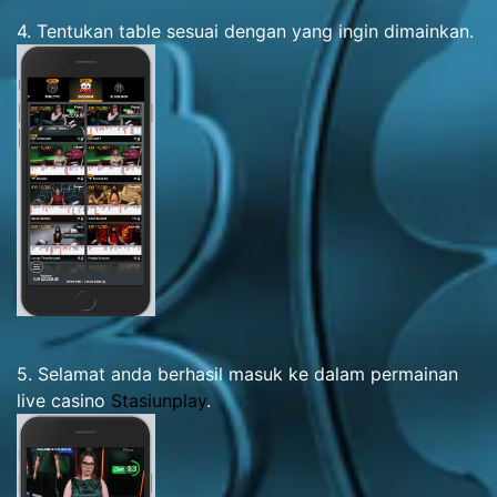
4. Tentukan table sesuai dengan yang ingin dimainkan.
5. Selamat anda berhasil masuk ke dalam permainan
live casino
Stasiunplay
.