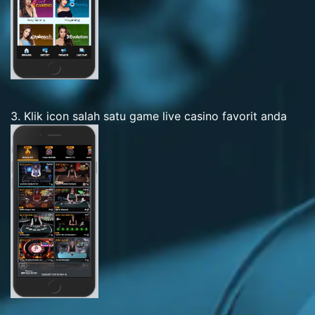
3. Klik icon salah satu game live casino favorit anda