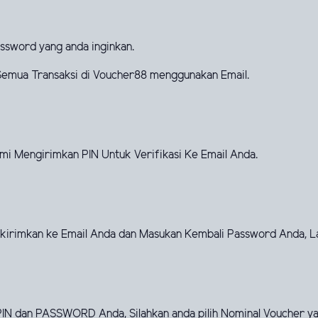
ssword yang anda inginkan.
, Semua Transaksi di Voucher88 menggunakan Email.
mi Mengirimkan PIN Untuk Verifikasi Ke Email Anda.
ikirimkan ke Email Anda dan Masukan Kembali Password Anda, La
IN dan PASSWORD Anda, Silahkan anda pilih Nominal Voucher ya