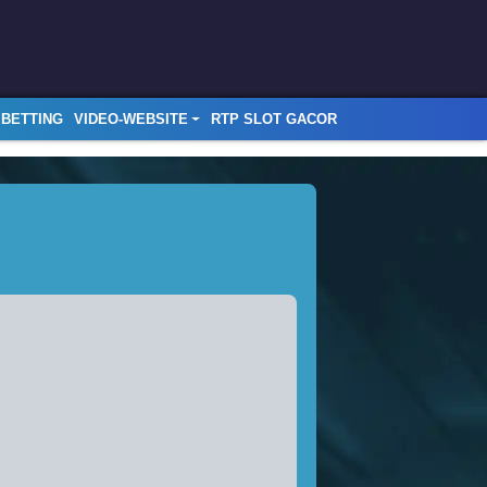
 BETTING
VIDEO-WEBSITE
RTP SLOT GACOR