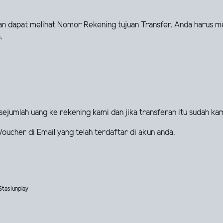
akan dapat melihat Nomor Rekening tujuan Transfer. Anda harus 
.
sejumlah uang ke rekening kami dan jika transferan itu sudah kam
cher di Email yang telah terdaftar di akun anda.
Stasiunplay